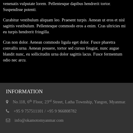
venenatis vulputate lorem. Pellentesque dapibus hendrerit tortor.
Suspendisse potenti.
Curabitur vestibulum aliquam leo. Praesent turpis. Aenean ut eros et nisl
sagittis vestibulum. Pellentesque commodo eros a enim. Cras ultricies mi
eu turpis hendrerit fringilla.
Cras non dolor. Aenean commodo ligula eget dolor. Fusce pharetra
convallis urna. Aenean posuere, tortor sed cursus feugiat, nunc augue
blandit nunc, eu sollicitudin urna dolor sagittis lacus. Fusce fermentum
odio nec arcu.
INFORMATION
th
rd
No.118, 6
Floor, 23
Street, Latha Township, Yangon, Myanmar.
+95 9 757511101 / +95 9 966808782
info@okamotomyanmar.com